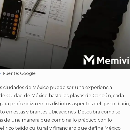
Fuente: Google
ales ciudades de México puede ser una experiencia
 de Ciudad de México hasta las playas de Cancún, cada
uía profundiza en los distintos aspectos del gasto diario,
ento en estas vibrantes ubicaciones. Descubra cómo se
as de una manera que combina lo práctico con lo
l rico tejido cultural y financiero que define México.